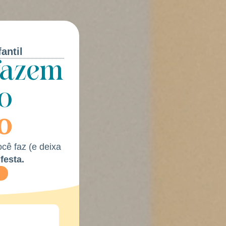
antil
 fazem
o
o
cê faz (e deixa
festa.
S