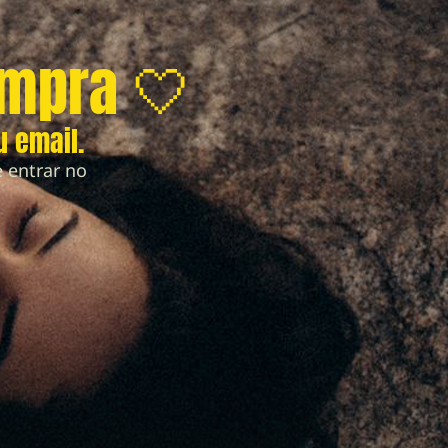
ompra 🤍
u email.
 entrar no