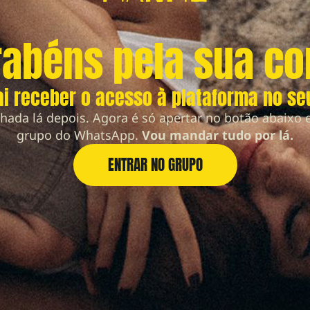
rabéns pela sua c
i receber o acesso à plataforma no se
hada lá depois. Agora é só apertar no botão abaixo e
grupo do WhatsApp.
Vou mandar tudo por lá.
ENTRAR NO GRUPO