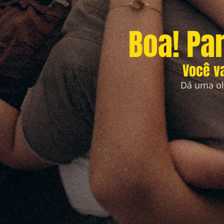
Boa! Pa
Você va
Dá uma ol